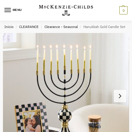
MENU
0
Inicio
CLEARANCE
Clearance - Seasonal
Hanukkah Gold Candle Set
/
/
/